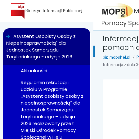
M
Biuletyn Informacji Publicznej
Pomocy Społ
menu
Asystent Osobisty Osoby z
Informacj
Niepełnosprawnością" dla
pomocnicz
Jednostek Samorządu
Terytorialnego - edycja 2026
bip.mopshel.pl
P
Informacja z dnia 
Aktualności
Regulamin rekrutacji i
udziału w Programie
treść strony
„Asystent osobisty osoby z
niepełnosprawnością” dla
Jednostek Samorządu
terytorialnego – edycja
2026 realizowany przez
Miejski Ośrodek Pomocy
Społecznej w Helu