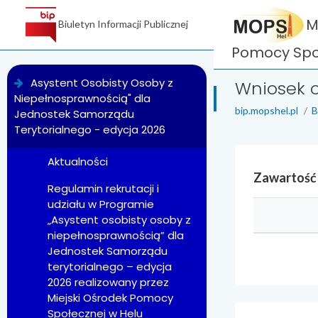
M
Biuletyn Informacji Publicznej
Pomocy Społ
menu
Asystent Osobisty Osoby z
Wniosek 
Niepełnosprawnością" dla
bip.mopshel.pl
B
Jednostek Samorządu
Terytorialnego - edycja 2026
Aktualności
Zawartość
Regulamin rekrutacji i
udziału w Programie
„Asystent osobisty osoby z
niepełnosprawnością” dla
Jednostek Samorządu
terytorialnego – edycja
2026 realizowany przez
Miejski Ośrodek Pomocy
Społecznej w Helu