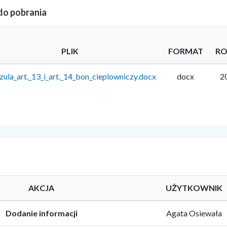
 do pobrania
PLIK
FORMAT
RO
zula_art._13_i_art._14_bon_cieplowniczy.docx
docx
2
AKCJA
UŻYTKOWNIK
Dodanie informacji
Agata Osiewała