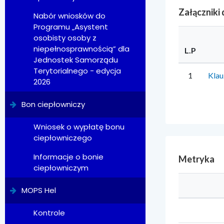
Załączniki
Nabór wniosków do
Programu „Asystent
osobisty osoby z
niepełnosprawnością” dla
L.P
Jednostek Samorządu
Terytorialnego - edycja
1
Klau
2026
Bon ciepłowniczy
Wniosek o wypłatę bonu
ciepłowniczego
Informacje o bonie
Metryka
ciepłowniczym
MOPS Hel
Kontrole