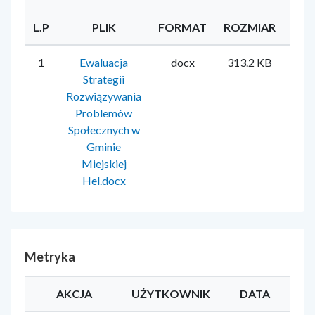
L.P
PLIK
FORMAT
ROZMIAR
UŻ
1
Ewaluacja
docx
313.2 KB
Aga
Strategii
Rozwiązywania
Problemów
Społecznych w
Gminie
Miejskiej
Hel.docx
Metryka
AKCJA
UŻYTKOWNIK
DATA