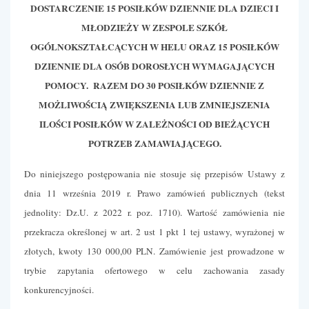
DOSTARCZENIE 15 POSIŁKÓW DZIENNIE DLA DZIECI I
MŁODZIEŻY W ZESPOLE SZKÓŁ
OGÓLNOKSZTAŁCĄCYCH W HELU ORAZ 15 POSIŁKÓW
DZIENNIE DLA OSÓB DOROSŁYCH WYMAGAJĄCYCH
POMOCY.
RAZEM DO 30 POSIŁKÓW DZIENNIE Z
MOŻLIWOŚCIĄ ZWIĘKSZENIA LUB ZMNIEJSZENIA
ILOŚCI POSIŁKÓW W ZALEŻNOŚCI OD BIEŻĄCYCH
POTRZEB ZAMAWIAJĄCEGO.
Do niniejszego postępowania nie stosuje się przepisów Ustawy z
dnia 11 września 2019 r. Prawo zamówień publicznych (tekst
jednolity: Dz.U. z 2022 r. poz. 1710). Wartość zamówienia nie
przekracza określonej w art. 2 ust 1 pkt 1 tej ustawy, wyrażonej w
złotych, kwoty 130 000,00 PLN. Zamówienie jest prowadzone
w
trybie zapytania ofertowego w celu zachowania zasady
konkurencyjności.