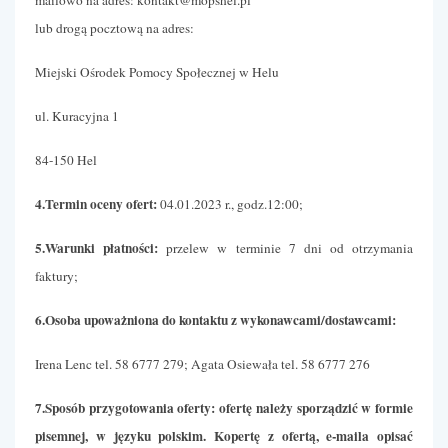
lub drogą pocztową na adres:
Miejski Ośrodek Pomocy Społecznej w Helu
ul. Kuracyjna 1
84-150 Hel
4.Termin oceny ofert:
04.01.2023 r., godz.12:00;
5.Warunki płatności:
przelew w terminie 7 dni od otrzymania
faktury;
6.Osoba upoważniona do kontaktu z wykonawcami/dostawcami:
Irena Lenc tel. 58 6777 279; Agata Osiewała tel. 58 6777 276
7.Sposób przygotowania oferty: ofertę należy sporządzić w formie
pisemnej, w języku polskim. Kopertę z ofertą, e-maila opisać