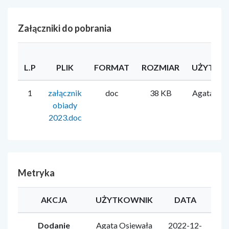
Załączniki do pobrania
L.P
PLIK
FORMAT
ROZMIAR
UŻYTKO
1
załącznik
doc
38 KB
Agata Osi
obiady
2023.doc
Metryka
AKCJA
UŻYTKOWNIK
DATA
Dodanie
Agata Osiewała
2022-12-