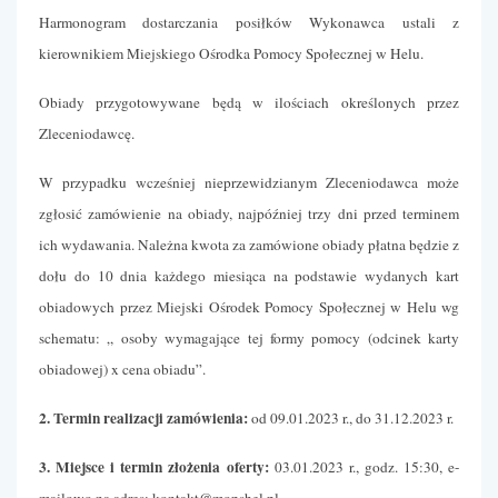
Harmonogram dostarczania posiłków Wykonawca ustali z
kierownikiem Miejskiego Ośrodka Pomocy Społecznej w Helu.
Obiady przygotowywane będą w ilościach określonych przez
Zleceniodawcę.
W przypadku wcześniej nieprzewidzianym Zleceniodawca może
zgłosić zamówienie na obiady, najpóźniej trzy dni przed terminem
ich wydawania. Należna kwota za zamówione obiady płatna będzie z
dołu do 10 dnia każdego miesiąca na podstawie wydanych kart
obiadowych przez Miejski Ośrodek Pomocy Społecznej w Helu wg
schematu: „ osoby wymagające tej formy pomocy (odcinek karty
obiadowej) x cena obiadu”.
2. Termin realizacji zamówienia:
od 09.01.2023 r., do 31.12.2023 r.
3. Miejsce i termin złożenia oferty:
03.01.2023 r., godz. 15:30, e-
mailowo na adres: kontakt@mopshel.pl